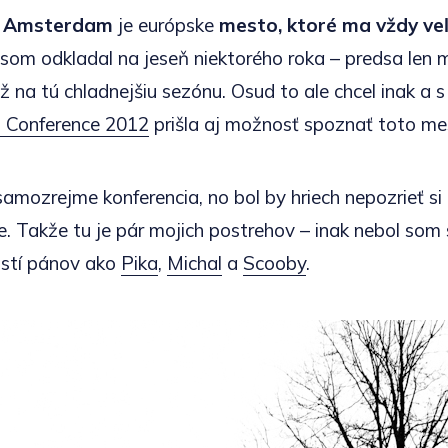
e
Amsterdam
je európske
mesto, ktoré ma vždy veľ
som odkladal na jeseň niektorého roka – predsa len m
už na tú chladnejšiu sezónu. Osud to ale chcel inak a
 Conference 2012
prišla aj možnosť spoznať toto me
 samozrejme konferencia, no bol by hriech nepozrieť s
ie. Takže tu je pár mojich postrehov – inak nebol som 
ostí pánov ako
Pika
,
Michal
a
Scooby
.