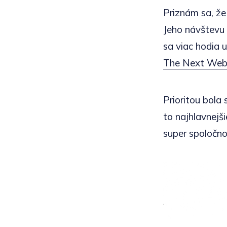
Priznám sa, ž
Jeho návštevu 
sa viac hodia 
The Next Web
Prioritou bola
to najhlavnejš
super spoločn