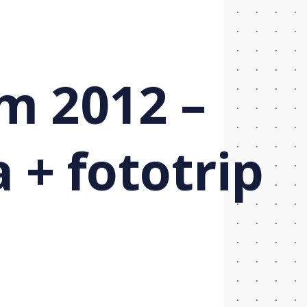
m 2012 –
 + fototrip