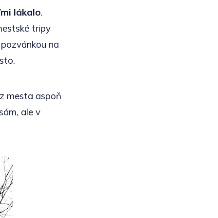
mi lákalo
.
estské tripy
 s pozvánkou na
sto.
i z mesta aspoň
sám, ale v