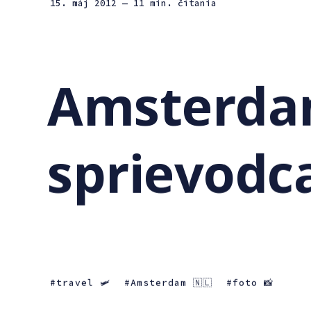
15. máj 2012
— 11 min. čítania
Amsterda
sprievodca
travel 🛩
Amsterdam 🇳🇱
foto 📸