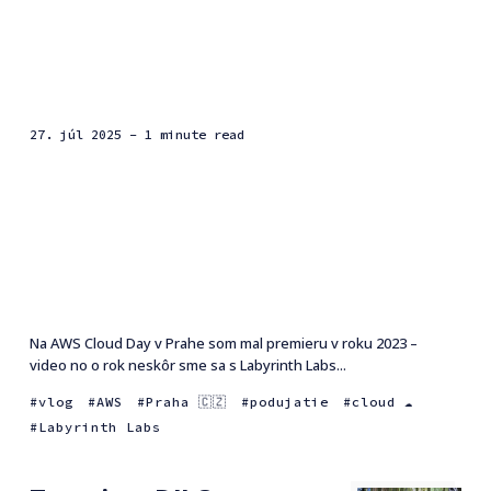
27. júl 2025
- 1 minute read
Na AWS Cloud Day v Prahe som mal premieru v roku 2023 –
video no o rok neskôr sme sa s Labyrinth Labs...
vlog
AWS
Praha 🇨🇿
podujatie
cloud ☁️
Labyrinth Labs