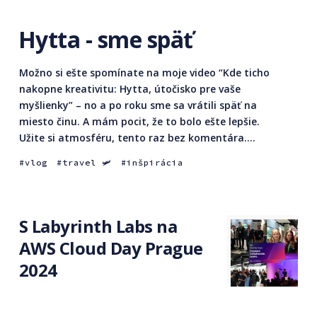
Hytta - sme späť
Možno si ešte spomínate na moje video “Kde ticho
nakopne kreativitu: Hytta, útočisko pre vaše
myšlienky” – no a po roku sme sa vrátili späť na
miesto činu. A mám pocit, že to bolo ešte lepšie.
Užite si atmosféru, tento raz bez komentára....
vlog
travel 🛩
inšpirácia
S Labyrinth Labs na
AWS Cloud Day Prague
2024