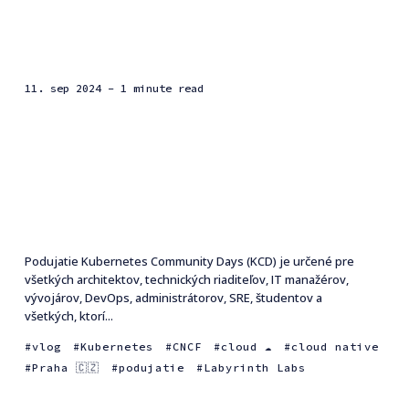
11. sep 2024
- 1 minute read
Podujatie Kubernetes Community Days (KCD) je určené pre
všetkých architektov, technických riaditeľov, IT manažérov,
vývojárov, DevOps, administrátorov, SRE, študentov a
všetkých, ktorí...
vlog
Kubernetes
CNCF
cloud ☁️
cloud native
Praha 🇨🇿
podujatie
Labyrinth Labs