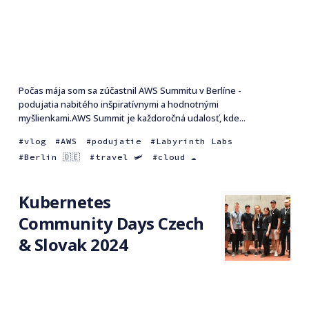
Počas mája som sa zúčastnil AWS Summitu v Berlíne -
podujatia nabitého inšpiratívnymi a hodnotnými
myšlienkami.AWS Summit je každoročná udalosť, kde...
vlog
AWS
podujatie
Labyrinth Labs
Berlin 🇩🇪
travel 🛩
cloud ☁️
Kubernetes
Community Days Czech
& Slovak 2024