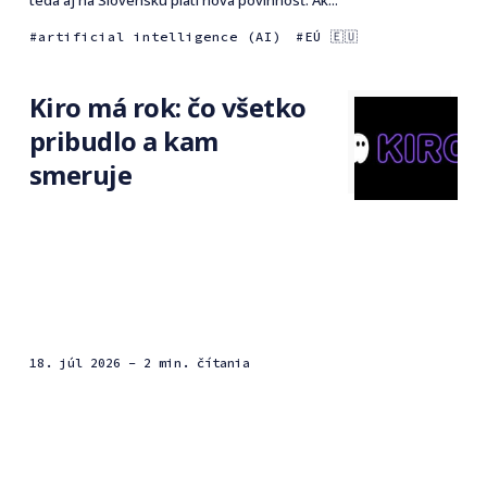
teda aj na Slovensku platí nová povinnosť. Ak...
artificial intelligence (AI)
EÚ 🇪🇺
Kiro má rok: čo všetko
pribudlo a kam
smeruje
18. júl 2026
- 2 min. čítania