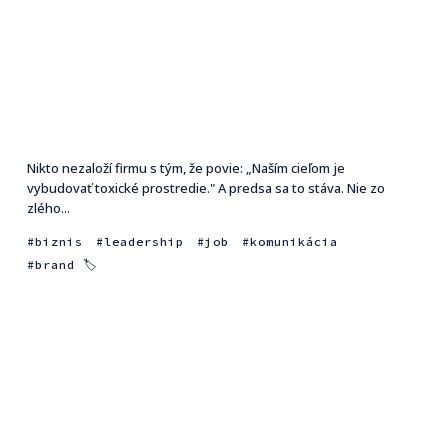
Nikto nezaloží firmu s tým, že povie: „Naším cieľom je
vybudovať toxické prostredie." A predsa sa to stáva. Nie zo
zlého...
biznis
leadership
job
komunikácia
brand 🏷
AWS for Startups
Prague: startupový
event roka je tu