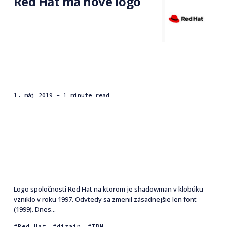
Red Hat má nové logo
1. máj 2019
- 1 minute read
Logo spoločnosti Red Hat na ktorom je shadowman v klobúku
vzniklo v roku 1997. Odvtedy sa zmenil zásadnejšie len font
(1999). Dnes...
Red Hat
dizajn
IBM