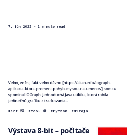
7. jún 2022
- 1 minute read
Veľmi, veľmi, fakt veľmi dávno [https://alian.info/iograph-
aplikacia-ktora-premeni-pohyb-mysou-na-umenie/] som tu
spomínal IOGraph. Jednoduchá Java utilitka, ktorá robila
jedinečnú grafiku z trackovania...
art 🖼
tool 🛠
Python
dizajn
Výstava 8-bit – počítače