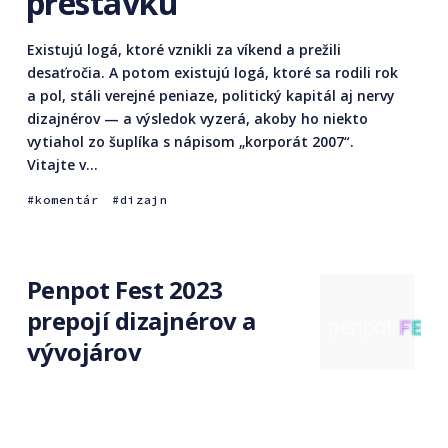
prestávku
Existujú logá, ktoré vznikli za víkend a prežili
desaťročia. A potom existujú logá, ktoré sa rodili rok
a pol, stáli verejné peniaze, politický kapitál aj nervy
dizajnérov — a výsledok vyzerá, akoby ho niekto
vytiahol zo šuplíka s nápisom „korporát 2007“.
Vitajte v...
komentár
dizajn
Penpot Fest 2023
prepojí dizajnérov a
vývojárov