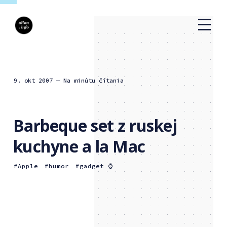
9. okt 2007
— Na minútu čítania
Barbeque set z ruskej
kuchyne a la Mac
Apple
humor
gadget ⌚️