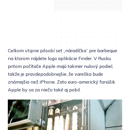
Celkom vtipne pôsobí set „náradíčka“ pre barbeque
na ktorom nájdete logo aplikácie Finder. V Rusku
pritom počítače Apple majú takmer nulový podiel,
takže je pravdepodobnejšie, že vareška bude
známejšia než iPhone. Zato euro-americký fanúšik
Apple by sa za niečo také aj pobil.