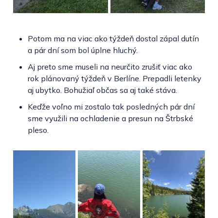
Potom ma na viac ako týždeň dostal zápal dutín
a pár dní som bol úplne hluchý.
Aj preto sme museli na neurčito zrušiť viac ako
rok plánovaný týždeň v Berlíne. Prepadli letenky
aj ubytko. Bohužiaľ občas sa aj také stáva.
Keďže voľno mi zostalo tak posledných pár dní
sme využili na ochladenie a presun na Štrbské
pleso.