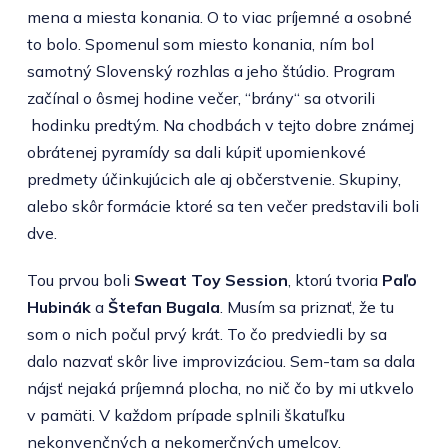
mena a miesta konania. O to viac príjemné a osobné
to bolo. Spomenul som miesto konania, ním bol
samotný Slovenský rozhlas a jeho štúdio. Program
začínal o ôsmej hodine večer, “brány“ sa otvorili
hodinku predtým. Na chodbách v tejto dobre známej
obrátenej pyramídy sa dali kúpiť upomienkové
predmety účinkujúcich ale aj občerstvenie. Skupiny,
alebo skôr formácie ktoré sa ten večer predstavili boli
dve.
Tou prvou boli
Sweat Toy Session
, ktorú tvoria
Paľo
Hubinák
a
Štefan Bugala
. Musím sa priznať, že tu
som o nich počul prvý krát. To čo predviedli by sa
dalo nazvať skôr live improvizáciou. Sem-tam sa dala
nájsť nejaká príjemná plocha, no nič čo by mi utkvelo
v pamäti. V každom prípade splnili škatuľku
nekonvenčných a nekomerčných umelcov.