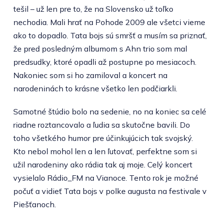
tešil – už len pre to, že na Slovensko už toľko
nechodia. Mali hrať na Pohode 2009 ale všetci vieme
ako to dopadlo. Tata bojs sú smršť a musím sa priznať,
že pred posledným albumom s Ahn trio som mal
predsudky, ktoré opadli až postupne po mesiacoch.
Nakoniec som si ho zamiloval a koncert na
narodeninách to krásne všetko len podčiarkli.
Samotné štúdio bolo na sedenie, no na koniec sa celé
riadne roztancovalo a ľudia sa skutočne bavili. Do
toho všetkého humor pre účinkujúcich tak svojský.
Kto nebol mohol len a len ľutovať, perfektne som si
užil narodeniny ako rádia tak aj moje. Celý koncert
vysielalo Rádio_FM na Vianoce. Tento rok je možné
počuť a vidieť Tata bojs v polke augusta na festivale v
Piešťanoch.