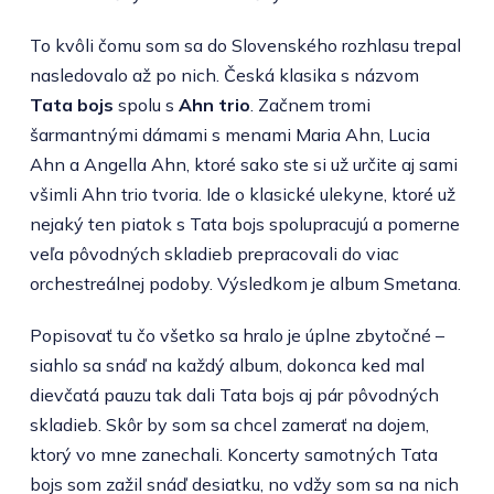
To kvôli čomu som sa do Slovenského rozhlasu trepal
nasledovalo až po nich. Česká klasika s názvom
Tata bojs
spolu s
Ahn trio
. Začnem tromi
šarmantnými dámami s menami Maria Ahn, Lucia
Ahn a Angella Ahn, ktoré sako ste si už určite aj sami
všimli Ahn trio tvoria. Ide o klasické ulekyne, ktoré už
nejaký ten piatok s Tata bojs spolupracujú a pomerne
veľa pôvodných skladieb prepracovali do viac
orchestreálnej podoby. Výsledkom je album Smetana.
Popisovať tu čo všetko sa hralo je úplne zbytočné –
siahlo sa snáď na každý album, dokonca ked mal
dievčatá pauzu tak dali Tata bojs aj pár pôvodných
skladieb. Skôr by som sa chcel zamerať na dojem,
ktorý vo mne zanechali. Koncerty samotných Tata
bojs som zažil snáď desiatku, no vdžy som sa na nich