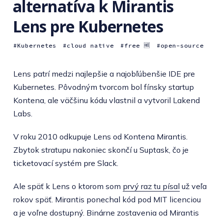
alternatíva k Mirantis
Lens pre Kubernetes
Kubernetes
cloud native
free 🆓
open-source
Lens patrí medzi najlepšie a najobľúbenšie IDE pre
Kubernetes. Pôvodným tvorcom bol fínsky startup
Kontena, ale väčšinu kódu vlastnil a vytvoril Lakend
Labs.
V roku 2010 odkupuje Lens od Kontena Mirantis.
Zbytok stratupu nakoniec skončí u Suptask, čo je
ticketovací systém pre Slack.
Ale späť k Lens o ktorom som
prvý raz tu písal
už veľa
rokov späť. Mirantis ponechal kód pod MIT licenciou
a je voľne dostupný. Binárne zostavenia od Mirantis