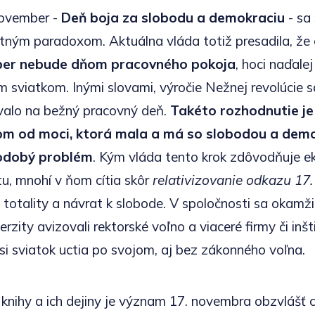
ovember -
Deň boja za slobodu a demokraciu
- sa 
tným paradoxom. Aktuálna vláda totiž presadila, že
ber nebude dňom pracovného pokoja
, hoci naďale
 sviatkom. Inými slovami, výročie Nežnej revolúcie s
valo na bežný pracovný deň.
Takéto rozhodnutie j
lom od moci, ktorá mala a má so slobodou a dem
hodobý problém
. Kým vláda tento krok zdôvodňuje 
u, mnohí v ňom cítia skôr
relativizovanie odkazu 17
totality a návrat k slobode. V spoločnosti sa okamži
erzity avizovali rektorské voľno a viaceré firmy či inšt
 si sviatok uctia po svojom, aj bez zákonného voľna.
 knihy a ich dejiny je význam 17. novembra obzvlášť c