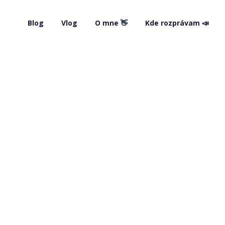
Blog
Vlog
O mne 👋
Kde rozprávam 📣