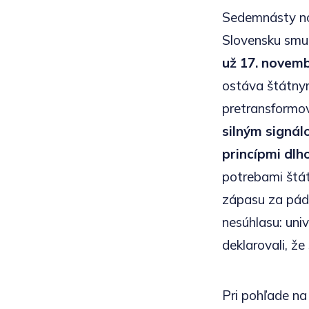
Sedemnásty n
Slovensku smu
už 17. novem
ostáva štátnym
pretransformo
silným signá
princípmi dl
potrebami štát
zápasu za pád 
nesúhlasu: univ
deklarovali, že
Pri pohľade na