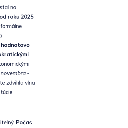
stal na
od roku 2025
j formálne
a
e hodnotovo
okratickými
ekonomickými
. novembra
-
te zdvihla vlna
itúcie
iteľný.
Počas