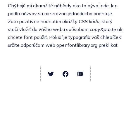
Chýbajú mi okamžité náhľady ako to býva inde, len
podľa názvov sa nie zrovna jednoducho orientuje.
Zato pozitívne hodnotím
ukážky CSS kódu
, ktorý
stačí vložiť do vášho webu spôsobom
copy&paste
ak
chcete font použiť. Pokiaľ je typografia váš chlebíček
určite odporúčam web
openfontlibrary.org
preklikať.