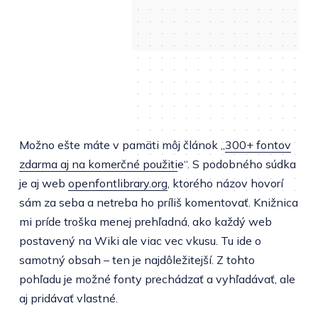
Možno ešte máte v pamäti môj článok „
300+ fontov
zdarma aj na komerčné použiti
e“. S podobného súdka
je aj web
openfontlibrary.org
, ktorého názov hovorí
sám za seba a netreba ho príliš komentovať. Knižnica
mi príde troška menej prehľadná, ako každý web
postavený na Wiki ale viac vec vkusu. Tu ide o
samotný obsah – ten je najdôležitejší. Z tohto
pohľadu je možné fonty prechádzať a vyhľadávať, ale
aj pridávať vlastné.