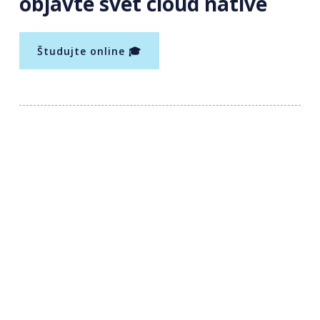
objavte svet cloud native
Študujte online 🎓