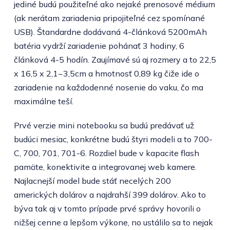
jediné budú použiteľné ako nejaké prenosové médium
(ak nerátam zariadenia pripojiteľné cez spomínané
USB). Štandardne dodávaná 4-článková 5200mAh
batéria vydrží zariadenie pohánať 3 hodiny, 6
článková 4-5 hodín. Zaujímavé sú aj rozmery a to 22,5
x 16,5 x 2,1~3,5cm a hmotnosť 0,89 kg čiže ide o
zariadenie na každodenné nosenie do vaku, čo ma
maximálne teší.
Prvé verzie mini notebooku sa budú predávať už
budúci mesiac, konkrétne budú štyri modeli a to 700-
C, 700, 701, 701-6. Rozdiel bude v kapacite flash
pamäte, konektivite a integrovanej web kamere.
Najlacnejší model bude stáť necelých 200
amerických dolárov a najdrahší 399 dolárov. Ako to
býva tak aj v tomto prípade prvé správy hovorili o
nižšej cenne a lepšom výkone, no ustálilo sa to nejak