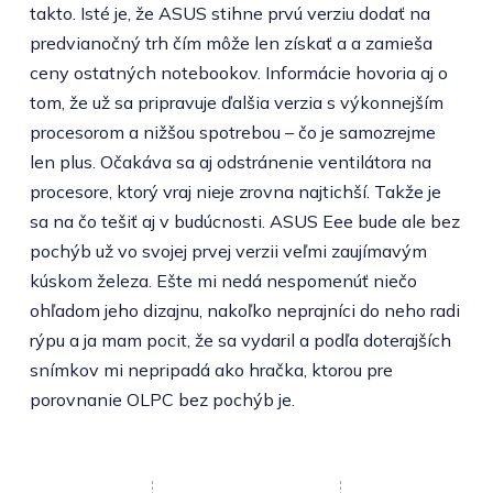
takto. Isté je, že ASUS stihne prvú verziu dodať na
predvianočný trh čím môže len získať a a zamieša
ceny ostatných notebookov. Informácie hovoria aj o
tom, že už sa pripravuje ďalšia verzia s výkonnejším
procesorom a nižšou spotrebou – čo je samozrejme
len plus. Očakáva sa aj odstránenie ventilátora na
procesore, ktorý vraj nieje zrovna najtichší. Takže je
sa na čo tešiť aj v budúcnosti. ASUS Eee bude ale bez
pochýb už vo svojej prvej verzii veľmi zaujímavým
kúskom železa. Ešte mi nedá nespomenúť niečo
ohľadom jeho dizajnu, nakoľko neprajníci do neho radi
rýpu a ja mam pocit, že sa vydaril a podľa doterajších
snímkov mi nepripadá ako hračka, ktorou pre
porovnanie OLPC bez pochýb je.