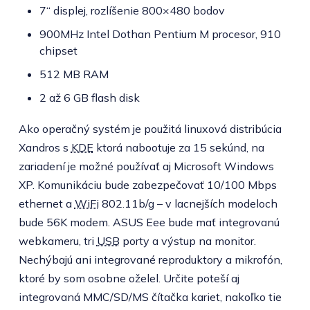
7“ displej, rozlíšenie 800×480 bodov
900MHz Intel Dothan Pentium M procesor, 910
chipset
512 MB RAM
2 až 6 GB flash disk
Ako operačný systém je použitá linuxová distribúcia
Xandros s
KDE
ktorá nabootuje za 15 sekúnd, na
zariadení je možné používať aj Microsoft Windows
XP. Komunikáciu bude zabezpečovať 10/100 Mbps
ethernet a
WiFi
802.11b/g – v lacnejších modeloch
bude 56K modem. ASUS Eee bude mať integrovanú
webkameru, tri
USB
porty a výstup na monitor.
Nechýbajú ani integrované reproduktory a mikrofón,
ktoré by som osobne oželel. Určite poteší aj
integrovaná MMC/SD/MS čítačka kariet, nakoľko tie