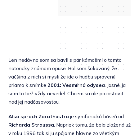
Len nedávno som sa bavil s pár kámošmi o tomto
notoricky známom opuse. Bol som šokovaný, že
väčšina z nich si myslí že ide o hudbu spravenú
priamo k snímke
2001: Vesmírná odysea
. Jasné, ja
som to tiež vždy nevedel. Chcem sa ale pozastaviť
nad jej nadčasovosťou.
Also sprach Zarathustra
je symfonická báseň od
Richarda Straussa
. Napriek tomu, že bola zložená už
v roku 1896 tak si ju spájame hlavne zo všetkým