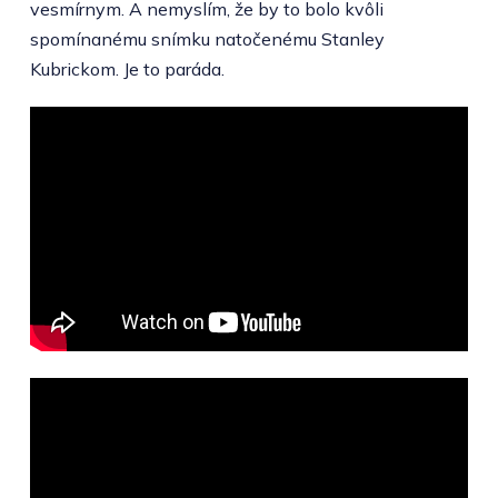
vesmírnym. A nemyslím, že by to bolo kvôli
spomínanému snímku natočenému Stanley
Kubrickom. Je to paráda.