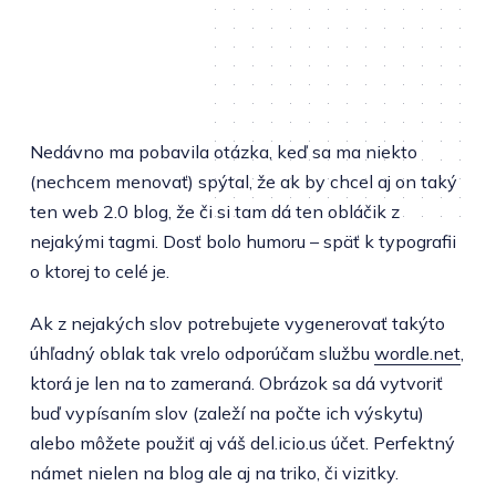
Nedávno ma pobavila otázka, keď sa ma niekto
(nechcem menovať) spýtal, že ak by chcel aj on taký
ten web 2.0 blog, že či si tam dá ten obláčik z
nejakými tagmi. Dosť bolo humoru – späť k typografii
o ktorej to celé je.
Ak z nejakých slov potrebujete vygenerovať takýto
úhľadný oblak tak vrelo odporúčam službu
wordle.net
,
ktorá je len na to zameraná. Obrázok sa dá vytvoriť
buď vypísaním slov (zaleží na počte ich výskytu)
alebo môžete použiť aj váš del.icio.us účet. Perfektný
námet nielen na blog ale aj na triko, či vizitky.