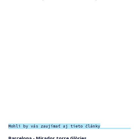
Mohli by vás zaujímať aj tieto články
Barcelona - Mirador torre Glòries