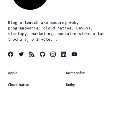
Blog o témach ako moderný web,
programovanie, cloud native, DevOps,
startupy, marketing, sociálne siete a tak
trochu aj o živote...
Apple
Komentáre
Cloud-native
Knihy
Coding
Kubernetes
Dizajn
Linux
Podujatia
Startup