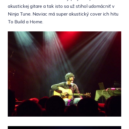
akustickej gitare a tak isto sa už stihol udomácniť v
Ninja Tune. Naviac má super akustický cover ich hitu
To Build a Home.