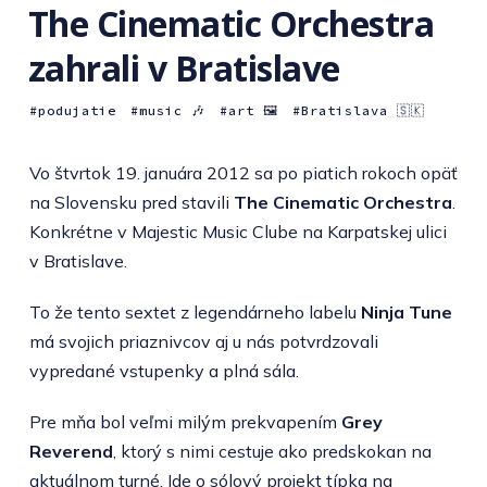
The Cinematic Orchestra
zahrali v Bratislave
podujatie
music 🎶
art 🖼
Bratislava 🇸🇰
Vo štvrtok 19. januára 2012 sa po piatich rokoch opäť
na Slovensku pred stavili
The Cinematic Orchestra
.
Konkrétne v Majestic Music Clube na Karpatskej ulici
v Bratislave.
To že tento sextet z legendárneho labelu
Ninja Tune
má svojich priaznivcov aj u nás potvrdzovali
vypredané vstupenky a plná sála.
Pre mňa bol veľmi milým prekvapením
Grey
Reverend
, ktorý s nimi cestuje ako predskokan na
aktuálnom turné. Ide o sólový projekt típka na