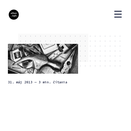
31. máj 2013
— 3 min. čítania