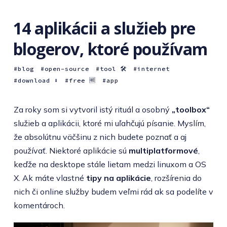
14 aplikácii a služieb pre
blogerov, ktoré používam
blog
open-source
tool 🛠
internet
download ⬇️
free 🆓
app
Za roky som si vytvoril istý rituál a osobný
„toolbox“
služieb a aplikácii, ktoré mi uľahčujú písanie. Myslím,
že absolútnu väčšinu z nich budete poznať a aj
používať. Niektoré aplikácie sú
multiplatformové
,
keďže na desktope stále lietam medzi linuxom a OS
X. Ak máte vlastné
tipy na aplikácie
, rozšírenia do
nich či online služby budem veľmi rád ak sa podelíte v
komentároch.