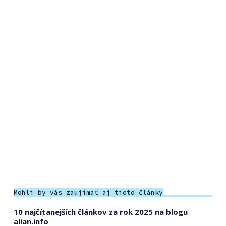
Mohli by vás zaujímať aj tieto články
10 najčítanejších článkov za rok 2025 na blogu
alian.info