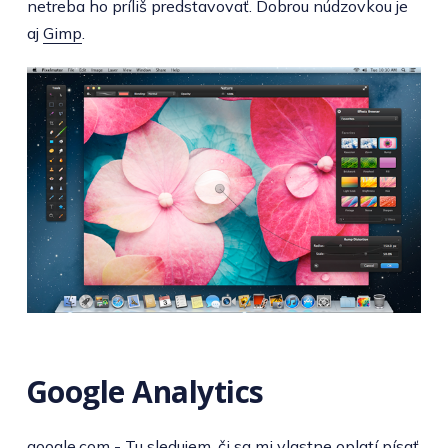
netreba ho príliš predstavovať. Dobrou núdzovkou je
aj
Gimp
.
Google Analytics
google.com
- Tu sledujem, či sa mi vlastne oplatí písať