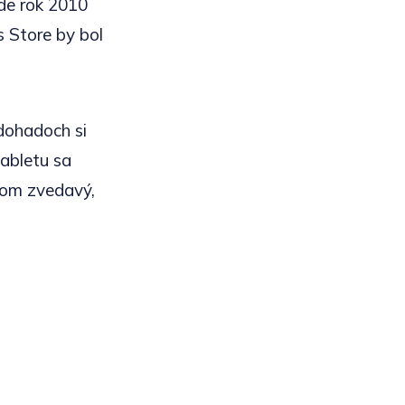
ude rok 2010
s Store by bol
 dohadoch si
tabletu sa
 som zvedavý,