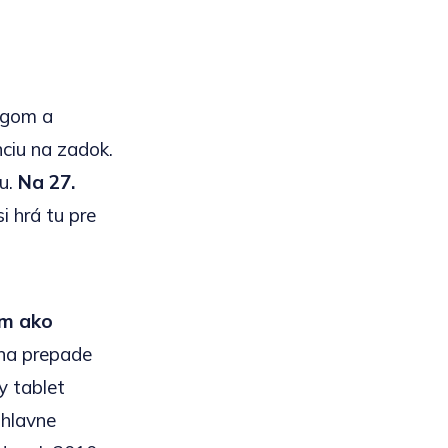
ingom a
ciu na zadok.
tu.
Na 27.
i hrá tu pre
am ako
 na prepade
y tablet
 hlavne