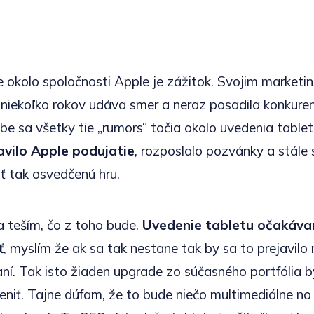
e okolo spoločnosti Apple je zážitok. Svojim market
niekoľko rokov udáva smer a neraz posadila konkuren
be sa všetky tie „rumors“ točia okolo uvedenia table
avilo Apple podujatie
, rozposlalo pozvánky a stále s
ť tak osvedčenú hru.
 teším, čo z toho bude.
Uvedenie tabletu očakáv
ť
, myslím že ak sa tak nestane tak by sa to prejavilo
aní. Tak isto žiaden upgrade zo súčasného portfólia b
eniť. Tajne dúfam, že to bude niečo multimediálne no