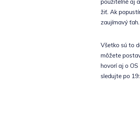
použiteľné aj 
žiť. Ak popustí
zaujímavý ťah.
Všetko sú to d
môžete postavi
hovorí aj o OS
sledujte po 19