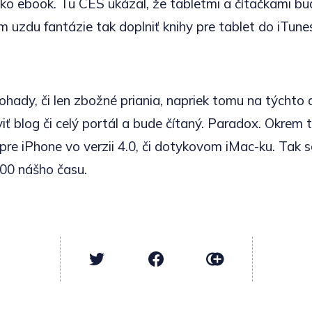
ako ebook. Tu CES ukázal, že tabletmi a čítačkami b
m uzdu fantázie tak doplniť knihy pre tablet do iTune
ohady, či len zbožné priania, napriek tomu na týchto
ť blog či celý portál a bude čítaný. Paradox. Okrem 
 pre iPhone vo verzii 4.0, či dotykovom iMac-ku. Tak
:00 nášho času.