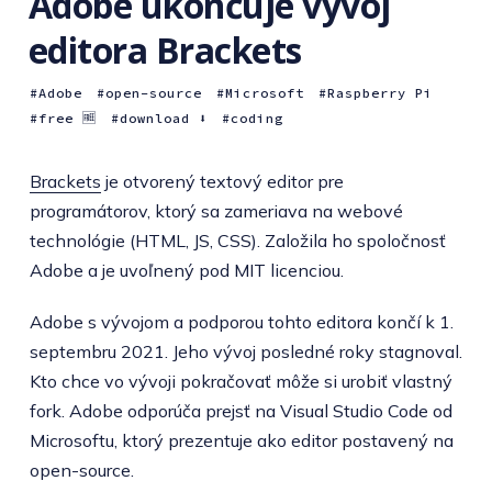
Adobe ukončuje vývoj
editora Brackets
Adobe
open-source
Microsoft
Raspberry Pi
free 🆓
download ⬇️
coding
Brackets
je otvorený textový editor pre
programátorov, ktorý sa zameriava na webové
technológie (HTML, JS, CSS). Založila ho spoločnosť
Adobe a je uvoľnený pod MIT licenciou.
Adobe s vývojom a podporou tohto editora končí k 1.
septembru 2021. Jeho vývoj posledné roky stagnoval.
Kto chce vo vývoji pokračovať môže si urobiť vlastný
fork. Adobe odporúča prejsť na Visual Studio Code od
Microsoftu, ktorý prezentuje ako editor postavený na
open-source.