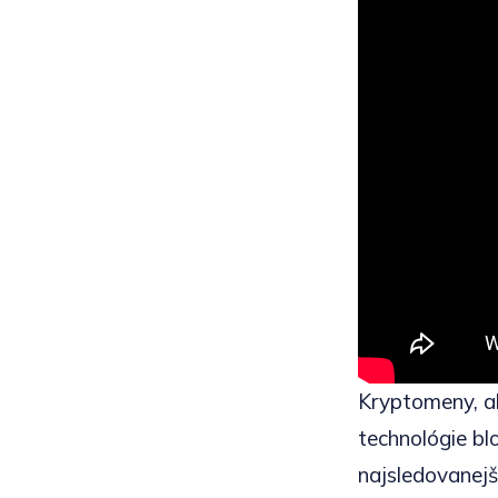
Kryptomeny, ak
technológie bl
najsledovanejš