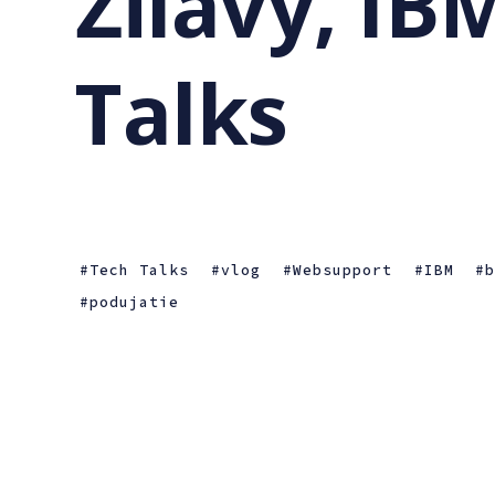
Žilavý, IB
Talks
Tech Talks
vlog
Websupport
IBM
podujatie