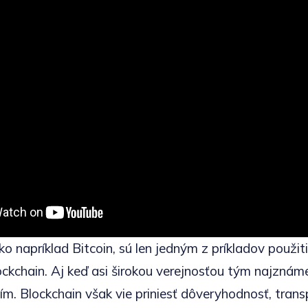
o napríklad Bitcoin, sú len jedným z príkladov použiti
ockchain. Aj keď asi širokou verejnosťou tým najznám
ím. Blockchain však vie priniesť dôveryhodnosť, tran