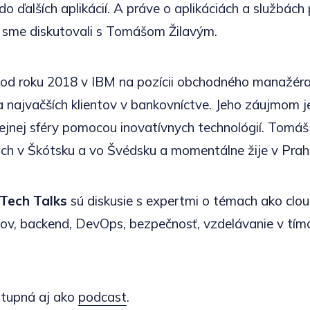
do ďalších aplikácií. A práve o aplikáciách a službác
 sme diskutovali s Tomášom Žilavým.
od roku 2018 v IBM na pozícii obchodného manažéra.
najvačších klientov v bankovníctve. Jeho záujmom j
ejnej sféry pomocou inovatívnych technológií. Tomáš
ch v Škótsku a vo Švédsku a momentálne žije v Prah
Tech Talks
sú diskusie s expertmi o témach ako clou
bov, backend, DevOps, bezpečnosť, vzdelávanie v tím
stupná aj ako
podcast
.