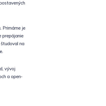
h postavených
 Primárne je
e prepájanie
 študoval na
e.
d, vývoj
och a open-