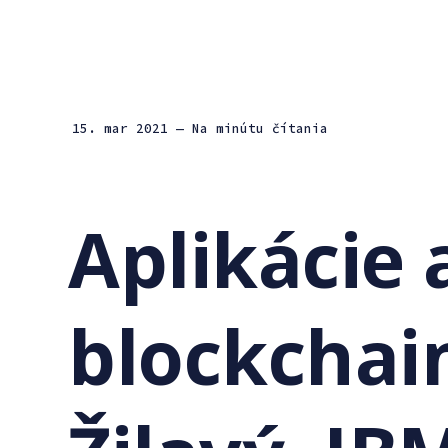
15. mar 2021
— Na minútu čítania
Aplikácie 
blockchai