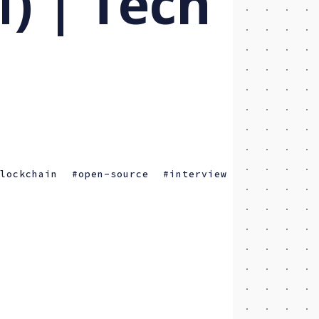
M) | Tech
blockchain
open-source
interview