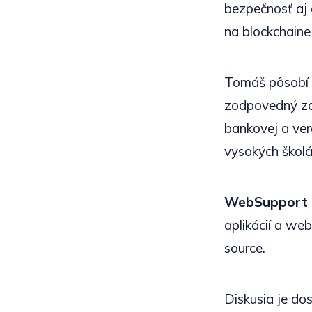
bezpečnosť aj 
na blockchaine
Tomáš pôsobí 
zodpovedný za 
bankovej a ver
vysokých školá
WebSupport 
aplikácií a we
source.
Diskusia je do