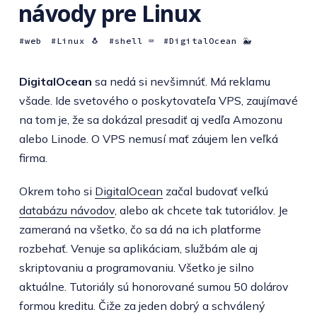
návody pre Linux
web
Linux 🐧
shell ⌨️
DigitalOcean 🐳
DigitalOcean
sa nedá si nevšimnúť. Má reklamu
všade. Ide svetového o poskytovateľa VPS, zaujímavé
na tom je, že sa dokázal presadiť aj vedľa Amozonu
alebo Linode. O VPS nemusí mať záujem len veľká
firma.
Okrem toho si
DigitalOcean
začal budovať veľkú
databázu návodov
, alebo ak chcete tak tutoriálov. Je
zameraná na všetko, čo sa dá na ich platforme
rozbehať. Venuje sa aplikáciam, službám ale aj
skriptovaniu a programovaniu. Všetko je silno
aktuálne. Tutoriály sú honorované sumou 50 dolárov
formou kreditu. Čiže za jeden dobrý a schválený