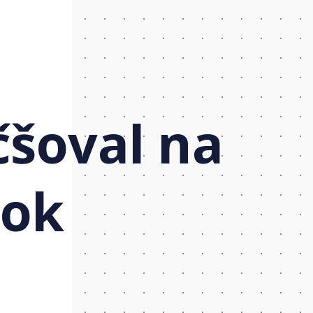
čšoval na
bok