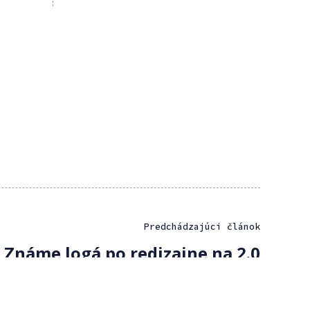
Predchádzajúci článok
Známe logá po redizajne na 2.0