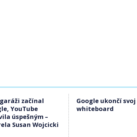
 garáži začínal
Google ukončí svoj
le, YouTube
whiteboard
vila úspešným –
ela Susan Wojcicki