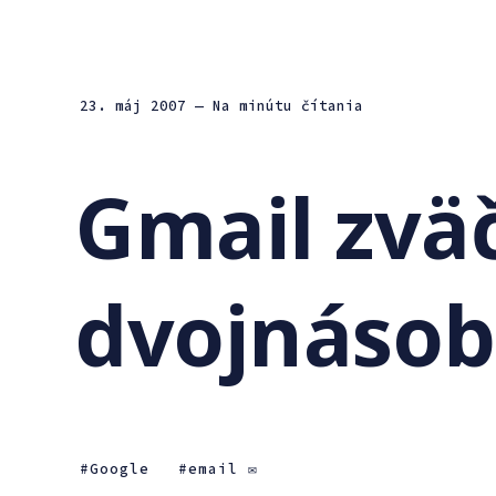
23. máj 2007
— Na minútu čítania
Gmail zvä
dvojnáso
Google
email ✉️