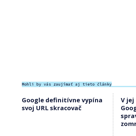
Mohli by vás zaujímať aj tieto články
Google definitívne vypína
V jej
svoj URL skracovač
Goog
spra
zomr