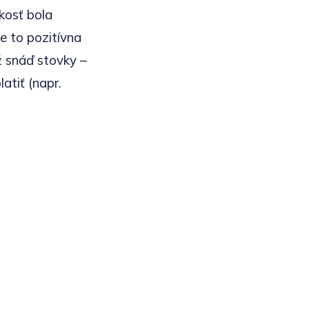
ľkosť bola
e to pozitívna
už snáď stovky –
atiť (napr.