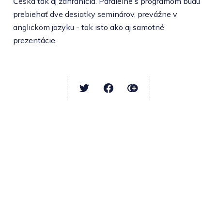
Česka tak aj zahraničia. Paralelne s programom budú
prebiehať dve desiatky seminárov, prevážne v
anglickom jazyku - tak isto ako aj samotné
prezentácie.