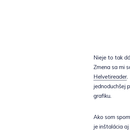
Nieje to tak d
Zmena sa mi sa
Helvetireader
.
jednoduchšej p
grafiku.
Ako som spomen
je inštalácia 