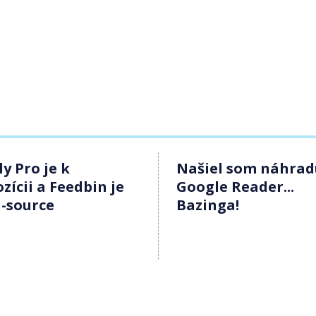
y Pro je k
Našiel som náhrad
zícii a Feedbin je
Google Reader...
-source
Bazinga!