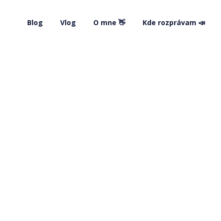
Blog
Vlog
O mne 👋
Kde rozprávam 📣