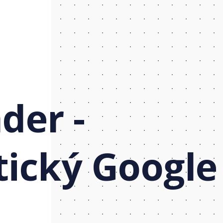
der -
tický Google