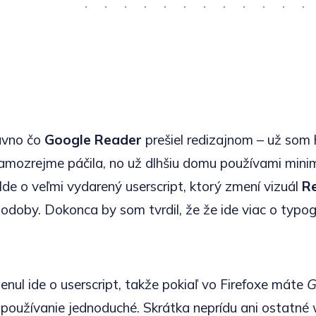
ávno čo
Google Reader
prešiel redizajnom – už som 
mozrejme páčila, no už dlhšiu domu používami minim
 Ide o veľmi vydarený userscript, ktorý zmení vizuál
R
odoby. Dokonca by som tvrdil, že že ide viac o typog
ul ide o userscript, takže pokiaľ vo Firefoxe máte
G
aj používanie jednoduché. Skrátka neprídu ani ostatn