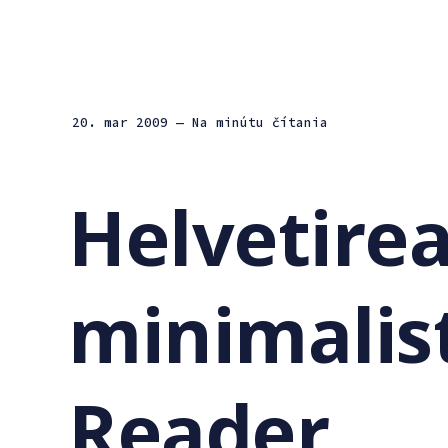
20. mar 2009
— Na minútu čítania
Helvetirea
minimalis
Reader