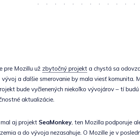
e pre Mozillu už
zbytočný projekt
a chystá sa odovz
. vývoj a ďalšie smerovanie by mala viesť komunita. M
 projekt bude vyčlenených niekoľko vývojárov – tí bud
čnostné aktualizácie.
mal aj projekt
SeaMonkey
, ten Mozilla podporuje al
zemia a do vývoja nezasahuje. O Mozille je v posled