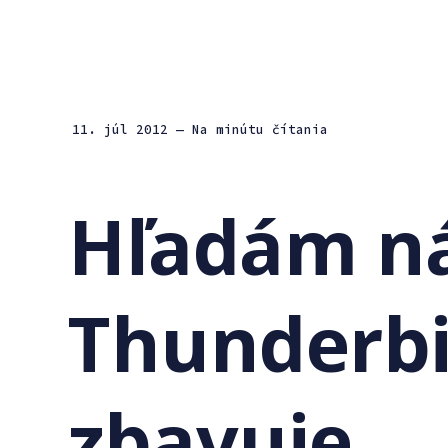
11. júl 2012
— Na minútu čítania
Hľadám n
Thunderbir
zbavuje