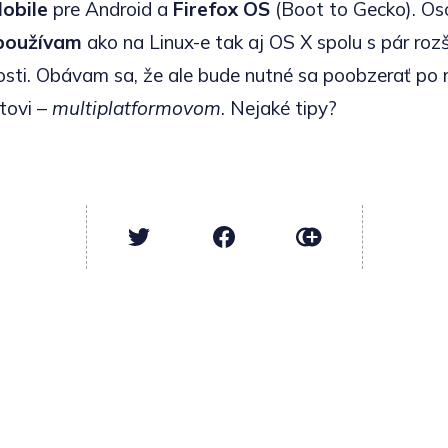
Mobile
pre Android a
Firefox OS
(Boot to Gecko). O
používam
ako na Linux-e tak aj OS X spolu s pár rozš
osti. Obávam sa, že ale bude nutné sa poobzerať po
tovi –
multiplatformovom
. Nejaké tipy?