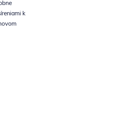
sobne
íreniami k
 novom