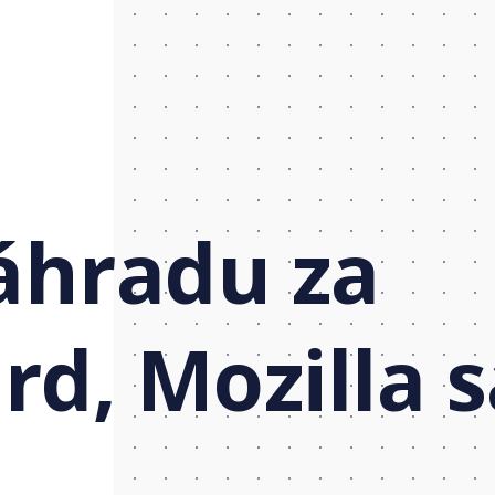
áhradu za
d, Mozilla s