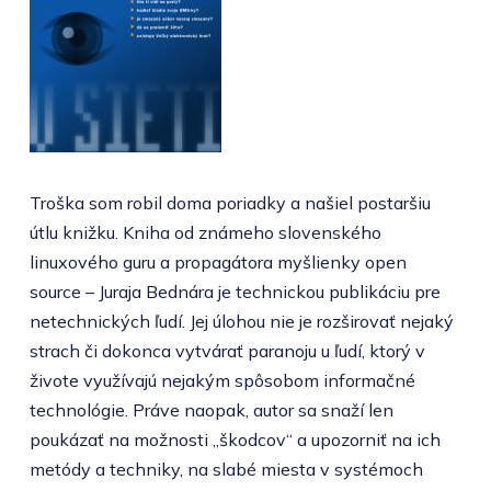
Troška som robil doma poriadky a našiel postaršiu
útlu knižku. Kniha od známeho slovenského
linuxového guru a propagátora myšlienky open
source – Juraja Bednára je technickou publikáciu pre
netechnických ľudí. Jej úlohou nie je rozširovať nejaký
strach či dokonca vytvárať paranoju u ľudí, ktorý v
živote využívajú nejakým spôsobom informačné
technológie. Práve naopak, autor sa snaží len
poukázať na možnosti „škodcov“ a upozorniť na ich
metódy a techniky, na slabé miesta v systémoch