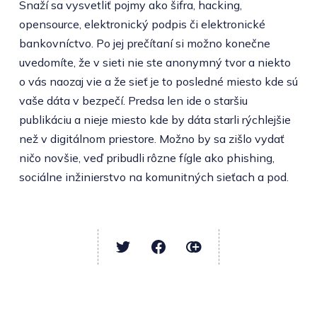
Snaží sa vysvetliť pojmy ako šifra, hacking,
opensource, elektronický podpis či elektronické
bankovníctvo. Po jej prečítaní si možno konečne
uvedomíte, že v sieti nie ste anonymný tvor a niekto
o vás naozaj vie a že sieť je to posledné miesto kde sú
vaše dáta v bezpečí. Predsa len ide o staršiu
publikáciu a nieje miesto kde by dáta starli rýchlejšie
než v digitálnom priestore. Možno by sa zišlo vydať
ničo novšie, veď pribudli rôzne fígle ako phishing,
sociálne inžinierstvo na komunitných sieťach a pod.