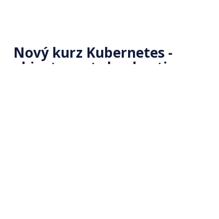
Nový kurz Kubernetes -
objavte svet cloud native
Študujte online 🎓