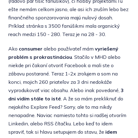
(rádovo pár tisíc fanúšikov), či hobby projektami.Tu
ešte nemám celkom jasno, ale asi ich zruším lebo bez
finančného sponzorovania majú nulový dosah.
Príklad: stránka s 3500 fanúšikmi mala organický
reach medzi 150 - 280. Teraz je na 28 - 30.
Ako
consumer
alebo používateľ mám
vyriešený
problém s prokrastináciou
. Stačilo v MHD alebo
niekde pri čakaní otvoriť Facebook a mali ste o
zábavu postarané. Teraz 1-2x zrolujem a som na
konci, mojich 260 priateľov za 3 dni nedokáže
vyprodukovať viac obsahu. Alebo inak povedané,
3
dni vidím stále to isté
. A že sa mám prekliknuť do
nejakého Explore Feed? Sorry, ale to ma nikdy
nenapadne. Naviac namiesto tohto si radšej otvorím
Linkedin, alebo RSS čítačku. Lebo keď to idem
spraviť, tak si hlavu setupujem do stavu, že
idem