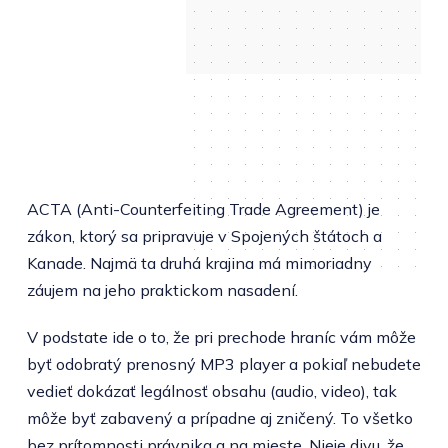
ACTA (Anti-Counterfeiting Trade Agreement) je
zákon, ktorý sa pripravuje v Spojených štátoch a
Kanade. Najmä ta druhá krajina má mimoriadny
záujem na jeho praktickom nasadení.
V podstate ide o to, že pri prechode hraníc vám môže
byť odobratý prenosný MP3 player a pokiaľ nebudete
vedieť dokázať legálnosť obsahu (audio, video), tak
môže byť zabavený a prípadne aj zničený. To všetko
bez prítomnosti právnika a na mieste. Nieje divu, že