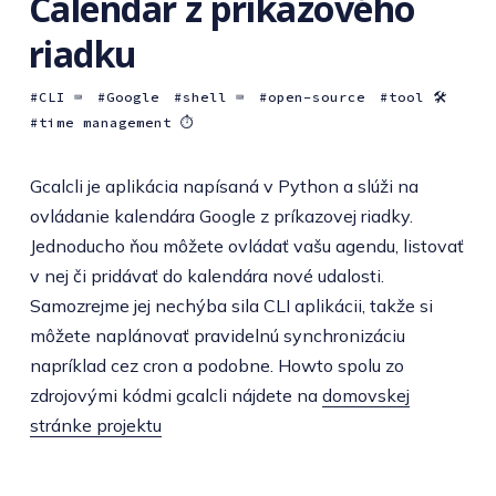
Calendar z príkazového
riadku
CLI ⌨️
Google
shell ⌨️
open-source
tool 🛠
time management ⏱
Gcalcli je aplikácia napísaná v Python a slúži na
ovládanie kalendára Google z príkazovej riadky.
Jednoducho ňou môžete ovládať vašu agendu, listovať
v nej či pridávať do kalendára nové udalosti.
Samozrejme jej nechýba sila CLI aplikácii, takže si
môžete naplánovať pravidelnú synchronizáciu
napríklad cez cron a podobne. Howto spolu zo
zdrojovými kódmi gcalcli nájdete na
domovskej
stránke projektu