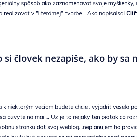
geniálny spôsob ako zaznamenavať svoje myšlienky, 
a realizovať v "literárnej" tvorbe... Ako napísalsal
Clif
čo si človek nezapíše, ako by sa 
a k niektorým veciam budete chciet vyjadriť veselo po
sa ozvyte na mail... Uz je to nejaky ten piatok co r
osobnu stranku dat svoj weblog...neplanujem ho pravi