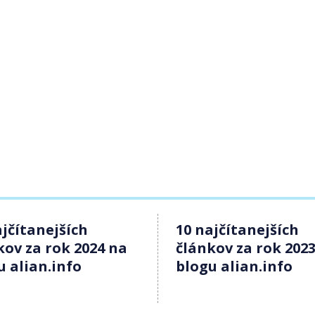
ajčítanejších
10 najčítanejších
kov za rok 2024 na
článkov za rok 202
u alian.info
blogu alian.info