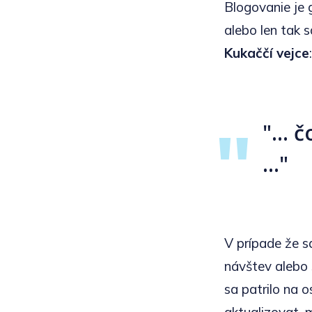
Blogovanie je 
alebo len tak s
Kukaččí vejce
:
"... 
..."
V prípade že s
návštev alebo 
sa patrilo na 