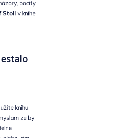
názory, pocity
f Stoll
v knihe
nestalo
užite knihu
ozmyslam ze by
delne