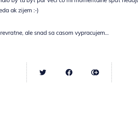
malo by tu byt par veci co mi momentalne spat nedaju
eda ak zijem :-)
prevratne, ale snad sa casom vypracujem...