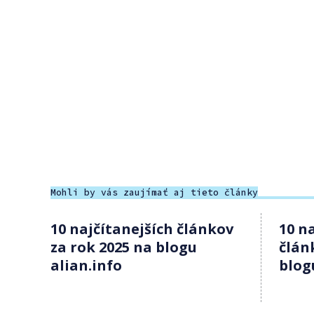
Mohli by vás zaujímať aj tieto články
10 najčítanejších článkov
10 n
za rok 2025 na blogu
člán
alian.info
blog