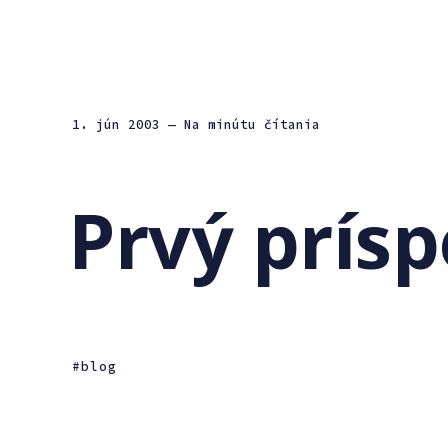
1. jún 2003
— Na minútu čítania
Prvý prís
blog