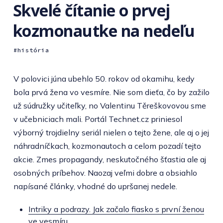
Skvelé čítanie o prvej
kozmonautke na nedeľu
história
V polovici júna ubehlo 50. rokov od okamihu, kedy
bola prvá žena vo vesmíre. Nie som dieťa, čo by zažilo
už súdružky učiteľky, no Valentinu Těreškovovou sme
v učebniciach mali. Portál Technet.cz priniesol
výborný trojdielny seriál nielen o tejto žene, ale aj o jej
náhradníčkach, kozmonautoch a celom pozadí tejto
akcie. Zmes propagandy, neskutočného šťastia ale aj
osobných príbehov. Naozaj veľmi dobre a obsiahlo
napísané články, vhodné do upršanej nedele.
Intriky a podrazy. Jak začalo fiasko s první ženou
ve vesmíru