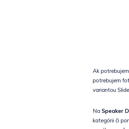
Ak potrebujem
potrebujem foto
variantou Slid
Na
Speaker D
kategórii či po