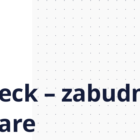
eck – zabudn
hare