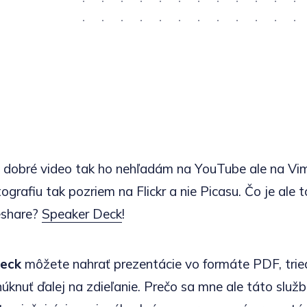
 dobré video tak ho nehľadám na YouTube ale na Vi
grafiu tak pozriem na Flickr a nie Picasu. Čo je ale 
eshare?
Speaker Deck
!
eck
môžete nahrať prezentácie vo formáte PDF, tried
núknuť ďalej na zdieľanie. Prečo sa mne ale táto služb