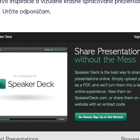
o inšpirácie a vizuálne krásne spracované prezentác
 Určite odporúčam.