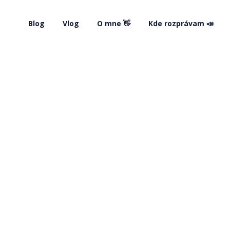
Blog
Vlog
O mne 👋
Kde rozprávam 📣