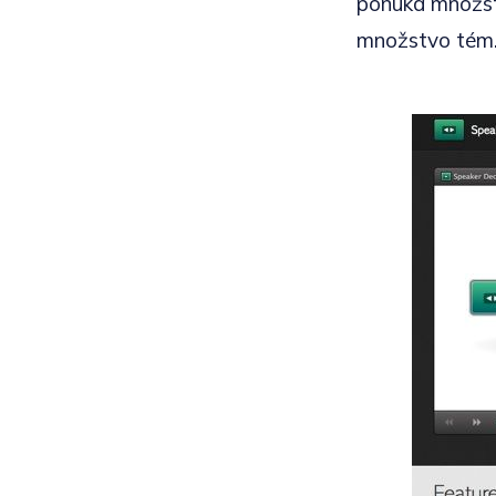
ponúka množstv
množstvo tém.