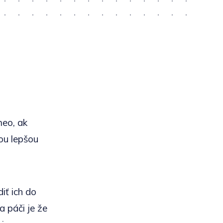
meo, ak
tou lepšou
iť ich do
a páči je že