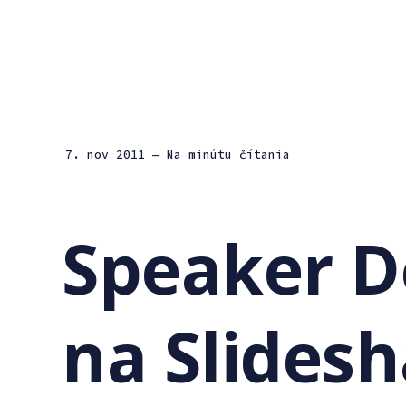
7. nov 2011
— Na minútu čítania
Speaker D
na Slides