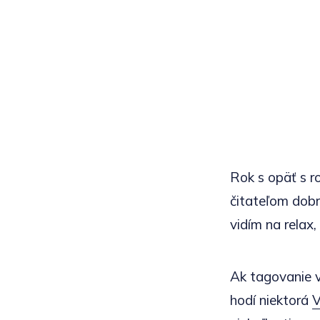
Rok s opäť s r
čitateľom dobre
vidím na relax,
Ak tagovanie v
hodí niektorá
V