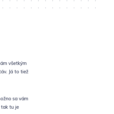
želám všetkým
áv. Já to tiež
 možno sa vám
tak tu je