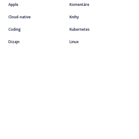
Apple
Komentáre
Cloud-native
Knihy
Coding
Kubernetes
Dizajn
Linux
Podujatia
Startup
Marketing
Travel
Motivácia
UX
Open-source
Weekly
alian.info © 1999 - 2026 všetky práva vyhradené.
Vytvoril s ❤️
Fero Volár
.