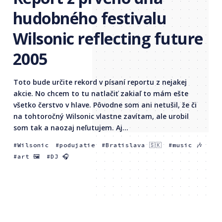
hudobného festivalu
Wilsonic reflecting future
2005
Toto bude určite rekord v písaní reportu z nejakej
akcie. No chcem to tu natlačiť zakiaľ to mám ešte
všetko čerstvo v hlave. Pôvodne som ani netušil, že či
na tohtoročný Wilsonic vlastne zavítam, ale urobil
som tak a naozaj neľutujem. Aj...
Wilsonic
podujatie
Bratislava 🇸🇰
music 🎶
art 🖼
DJ 🎧