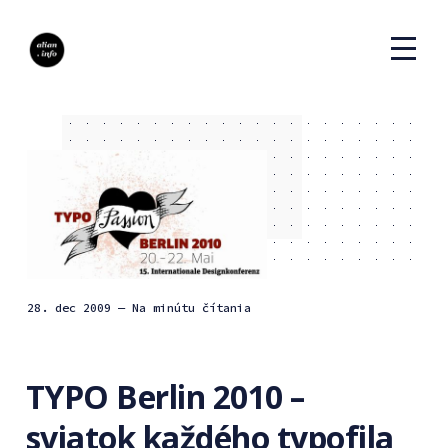
28. dec 2009
— Na minútu čítania
TYPO Berlin 2010 –
sviatok každého typofila