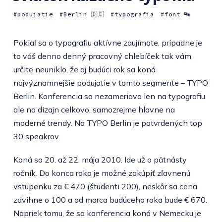
podujatie
Berlin 🇩🇪
typografia
font 🔤
Pokiaľ sa o typografiu aktívne zaujímate, prípadne je
to váš denno denný pracovný chlebíček tak vám
určite neuniklo, že aj budúci rok sa koná
najvýznamnejšie podujatie v tomto segmente – TYPO
Berlin. Konferencia sa nezameriava len na typografiu
ale na dizajn celkovo, samozrejme hlavne na
moderné trendy. Na TYPO Berlin je potvrdených top
30 speakrov.
Koná sa 20. až 22. mája 2010. Ide už o pätnásty
ročník. Do konca roka je možné zakúpiť zľavnenú
vstupenku za € 470 (študenti 200), neskôr sa cena
zdvihne o 100 a od marca budúceho roka bude € 670.
Napriek tomu, že sa konferencia koná v Nemecku je