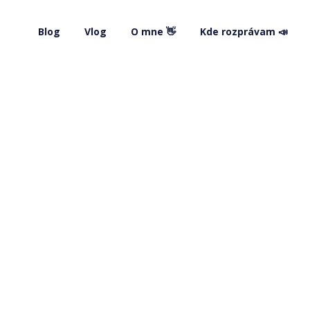
Blog
Vlog
O mne 👋
Kde rozprávam 📣