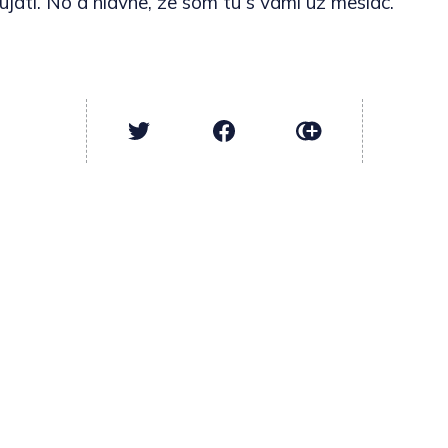
ujatí. No a hlavne, že som tu s vami už mesiac.