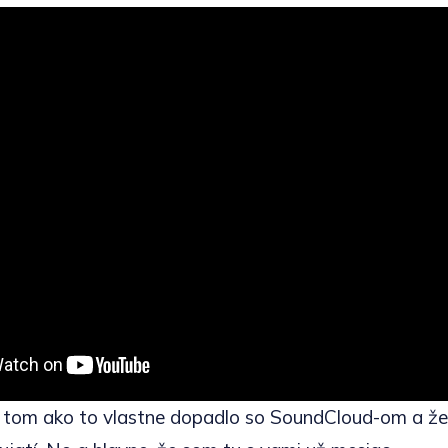
o tom ako to vlastne dopadlo so SoundCloud-om a že