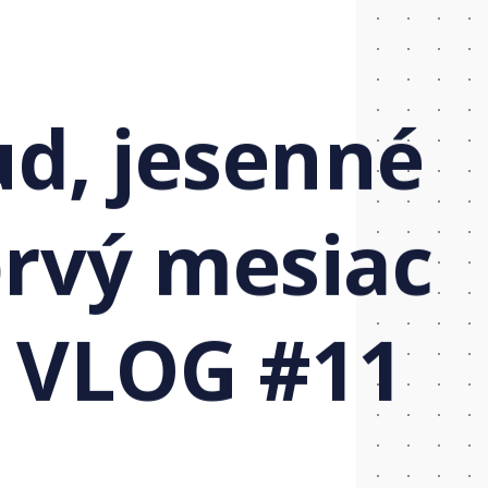
d, jesenné
prvý mesiac
 VLOG #11