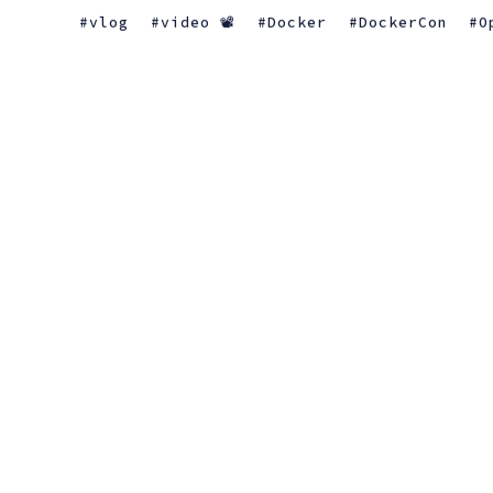
vlog
video 📽
Docker
DockerCon
O