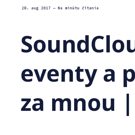
28. aug 2017
— Na minútu čítania
SoundClou
eventy a 
za mnou |