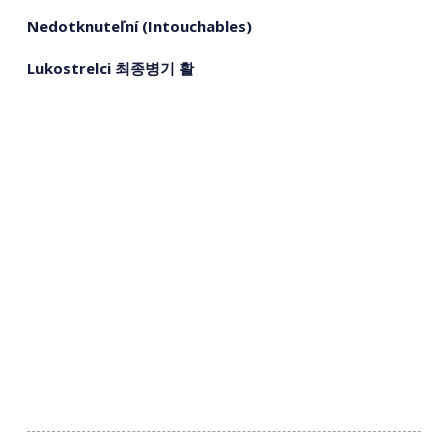
Nedotknuteľní (Intouchables)
Lukostrelci 최종병기 활