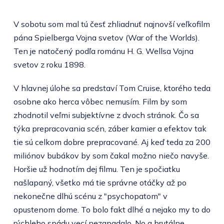
V sobotu som mal tú česť zhliadnuť najnovší veľkofilm
pána Spielberga Vojna svetov (War of the Worlds).
Ten je natočený podľa románu H. G. Wellsa Vojna
svetov z roku 1898.
V hlavnej úlohe sa predstaví Tom Cruise, ktorého teda
osobne ako herca vôbec nemusím. Film by som
zhodnotil veľmi subjektívne z dvoch stránok. Čo sa
týka prepracovania scén, záber kamier a efektov tak
tie sú celkom dobre prepracované. Aj keď teda za 200
miliónov bubákov by som čakal možno niečo navyše.
Horšie už hodnotím dej filmu. Ten je spočiatku
našlapaný, všetko má tie správne otáčky až po
nekonečne dlhú scénu z "psychopatom" v
opustenom dome. To bolo fakt dlhé a nejako my to do
rýchleho spádu vecí nezapadalo. No a brutálne