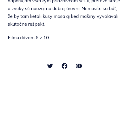
odporúčam všetkým priaznivcom sci-fi, pretože stroje
a zvuky sú naozaj na dobrej úrovni. Nemusíte sa báť,
že by tam lietali kusy mäsa aj keď mašiny vyvolávali
skutočne rešpekt.
Filmu dávam 6 z 10