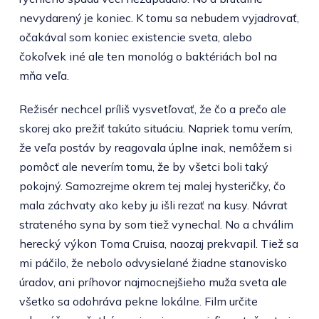
nevydarený je koniec. K tomu sa nebudem vyjadrovať,
očakával som koniec existencie sveta, alebo
čokoľvek iné ale ten monológ o baktériách bol na
mňa veľa.
Režisér nechcel príliš vysvetľovať, že čo a prečo ale
skorej ako prežiť takúto situáciu. Napriek tomu verím,
že veľa postáv by reagovala úplne inak, nemôžem si
pomôcť ale neverím tomu, že by všetci boli taký
pokojný. Samozrejme okrem tej malej hysteričky, čo
mala záchvaty ako keby ju išli rezať na kusy. Návrat
strateného syna by som tiež vynechal. No a chválim
herecký výkon Toma Cruisa, naozaj prekvapil. Tiež sa
mi páčilo, že nebolo odvysielané žiadne stanovisko
úradov, ani príhovor najmocnejšieho muža sveta ale
všetko sa odohráva pekne lokálne. Film určite