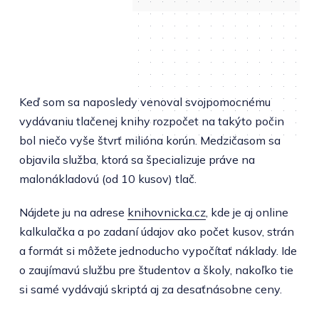
Keď som sa naposledy venoval svojpomocnému
vydávaniu tlačenej knihy rozpočet na takýto počin
bol niečo vyše štvrť milióna korún. Medzičasom sa
objavila služba, ktorá sa špecializuje práve na
malonákladovú (od 10 kusov) tlač.
Nájdete ju na adrese
knihovnicka.cz
, kde je aj online
kalkulačka a po zadaní údajov ako počet kusov, strán
a formát si môžete jednoducho vypočítať náklady. Ide
o zaujímavú službu pre študentov a školy, nakoľko tie
si samé vydávajú skriptá aj za desaťnásobne ceny.