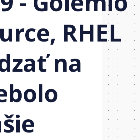
9 - Golemio
ource, RHEL
dzať na
ebolo
šie