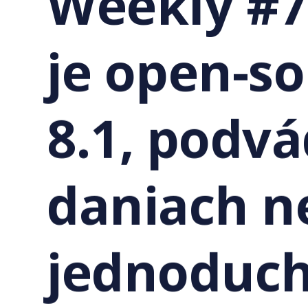
Weekly #7
je open-s
8.1, podvá
daniach n
jednoduch