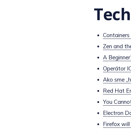
Tech
Containers 
Zen and th
A Beginner
Operátor I
Ako sme „h
Red Hat En
You Cannot
Electron D
Firefox wil