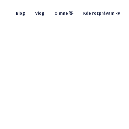
Blog
Vlog
O mne 👋
Kde rozprávam 📣