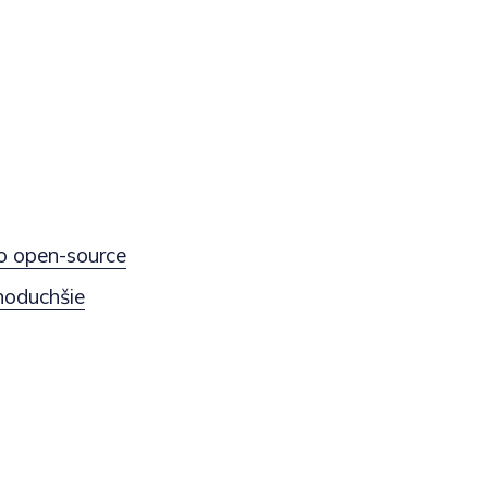
ko open-source
noduchšie