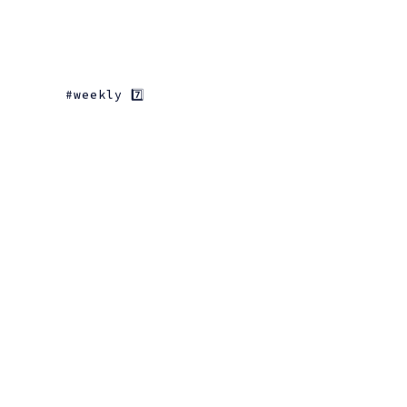
weekly 7️⃣