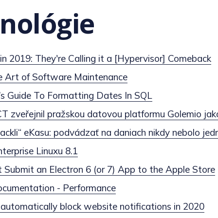
nológie
in 2019: They're Calling it a [Hypervisor] Comeback
e Art of Software Maintenance
’s Guide To Formatting Dates In SQL
CT zveřejnil pražskou datovou platformu Golemio ja
ackli“ eKasu: podvádzať na daniach nikdy nebolo jed
terprise Linuxu 8.1
 Submit an Electron 6 (or 7) App to the Apple Store
ocumentation - Performance
l automatically block website notifications in 2020