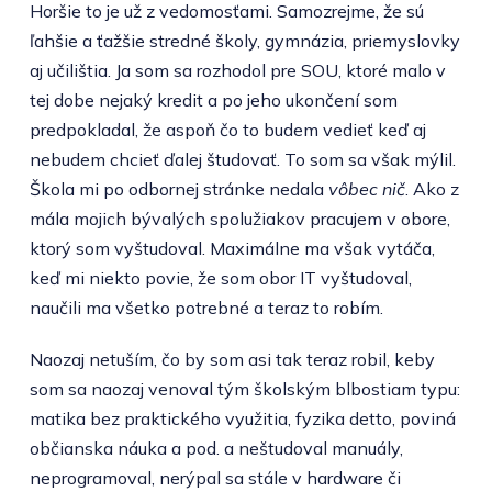
Horšie to je už z vedomosťami. Samozrejme, že sú
ľahšie a ťažšie stredné školy, gymnázia, priemyslovky
aj učilištia. Ja som sa rozhodol pre SOU, ktoré malo v
tej dobe nejaký kredit a po jeho ukončení som
predpokladal, že aspoň čo to budem vedieť keď aj
nebudem chcieť ďalej študovať. To som sa však mýlil.
Škola mi po odbornej stránke nedala
vôbec nič
. Ako z
mála mojich bývalých spolužiakov pracujem v obore,
ktorý som vyštudoval. Maximálne ma však vytáča,
keď mi niekto povie, že som obor IT vyštudoval,
naučili ma všetko potrebné a teraz to robím.
Naozaj netuším, čo by som asi tak teraz robil, keby
som sa naozaj venoval tým školským blbostiam typu:
matika bez praktického využitia, fyzika detto, poviná
občianska náuka a pod. a neštudoval manuály,
neprogramoval, nerýpal sa stále v hardware či