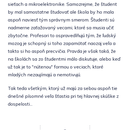
sieťach a mikroelektronike. Samozrejme, že študent
by mal samostatne študovať ale škola by ho mala
aspoň naviesť tým správnym smerom. Študenti sú
nadmerne zaťažovaný vecami, ktoré sa musia učiť
zbytočne. Profesori to ospravedlňujú tým, že ľudský
mozog je schopný si toho zapamätať naozaj veľa a
takto si ho aspoň precvičia. Pravda je však taká, že
na školách sa zo študentmi málo diskutuje, alebo keď
už tak je to "nútenou" formou o veciach, ktoré
mladých nezaujímajú a nemotivujú.
Tak teda všetkým, ktorý už majú za sebou aspoň tie
dnešné písomné veľa šťastia pri tej hlavnej skúške z
dospelosti...