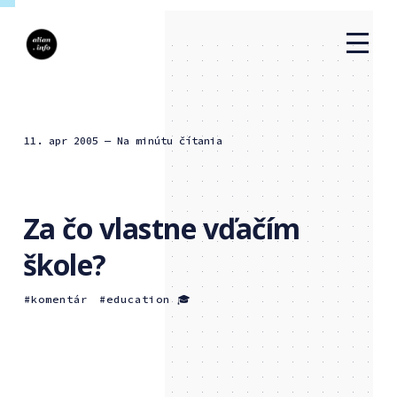
11. apr 2005
— Na minútu čítania
Za čo vlastne vďačím
škole?
komentár
education 🎓