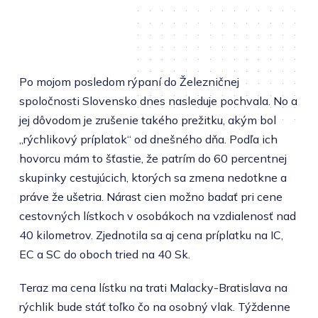
Po mojom posledom rýpaní do Železničnej
spoločnosti Slovensko dnes nasleduje pochvala. No a
jej dôvodom je zrušenie takého prežitku, akým bol
„rýchlikový príplatok“ od dnešného dňa. Podľa ich
hovorcu mám to šťastie, že patrím do 60 percentnej
skupinky cestujúcich, ktorých sa zmena nedotkne a
práve že ušetria. Nárast cien možno badať pri cene
cestovných lístkoch v osobákoch na vzdialenosť nad
40 kilometrov. Zjednotila sa aj cena príplatku na IC,
EC a SC do oboch tried na 40 Sk.
Teraz ma cena lístku na trati Malacky-Bratislava na
rýchlik bude stáť toľko čo na osobný vlak. Týždenne