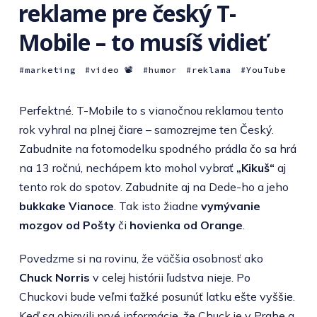
reklame pre český T-
Mobile – to musíš vidieť
marketing
video 📽
humor
reklama
YouTube
Perfektné. T-Mobile to s vianočnou reklamou tento
rok vyhral na plnej čiare – samozrejme ten Český.
Zabudnite na fotomodelku spodného prádla čo sa hrá
na 13 ročnú, nechápem kto mohol vybrať
„Kikuš“
aj
tento rok do spotov. Zabudnite aj na Dede-ho a jeho
bukkake Vianoce
. Tak isto žiadne
vymývanie
mozgov od Pošty
či
hovienka od Orange
.
Povedzme si na rovinu, že väčšia osobnosť ako
Chuck Norris
v celej histórii ľudstva nieje. Po
Chuckovi bude veľmi ťažké posunúť latku ešte vyššie.
Keď sa objavili prvé informácie, že Chuck je v Prahe a