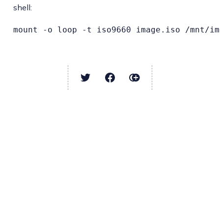
shell:
mount -o loop -t iso9660 image.iso /mnt/im