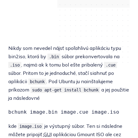
Nikdy som nevedel nájsť spoľahlivú aplikáciu typu
bin2iso, ktorá by
súbor prekonvertovala na
.bin
, najmä ak k tomu bol ešte pribalený
.iso
.cue
súbor. Pritom to je jednoduché, stačí siahnuť po
aplikácii
. Pod Ubuntu ju nainštalujeme
bchunk
príkazom
a jej použitie
sudo apt-get install bchunk
ja následovné
bchunk image.bin image.cue image.iso
kde
je výstupný súbor. Ten si následne
image.iso
môžete pripojiť
GUI
aplikáciou Gmount ISO ale cez