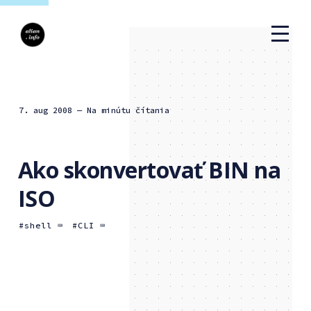
7. aug 2008
— Na minútu čítania
Ako skonvertovať BIN na
ISO
shell ⌨️
CLI ⌨️