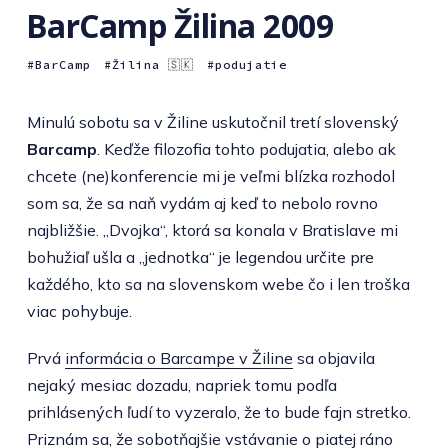
BarCamp Žilina 2009
BarCamp
Žilina 🇸🇰
podujatie
Minulú sobotu sa v Žiline uskutočnil tretí slovenský
Barcamp
. Keďže filozofia tohto podujatia, alebo ak
chcete (ne)konferencie mi je veľmi blízka rozhodol
som sa, že sa naň vydám aj keď to nebolo rovno
najbližšie. „Dvojka“, ktorá sa konala v Bratislave mi
bohužiaľ ušla a „jednotka“ je legendou určite pre
každého, kto sa na slovenskom webe čo i len troška
viac pohybuje.
Prvá
informácia o Barcampe v Žiline
sa objavila
nejaký mesiac dozadu, napriek tomu podľa
prihlásených ľudí to vyzeralo, že to bude fajn stretko.
Priznám sa, že sobotňajšie vstávanie o piatej ráno