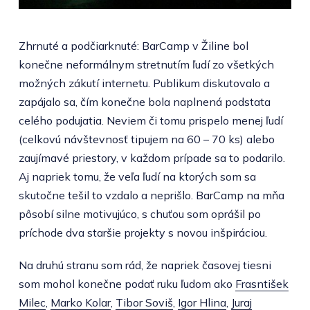
Zhrnuté a podčiarknuté: BarCamp v Žiline bol
konečne neformálnym stretnutím ľudí zo všetkých
možných zákutí internetu. Publikum diskutovalo a
zapájalo sa, čím konečne bola naplnená podstata
celého podujatia. Neviem či tomu prispelo menej ľudí
(celkovú návštevnosť tipujem na 60 – 70 ks) alebo
zaujímavé priestory, v každom prípade sa to podarilo.
Aj napriek tomu, že veľa ľudí na ktorých som sa
skutočne tešil to vzdalo a neprišlo. BarCamp na mňa
pôsobí silne motivujúco, s chuťou som oprášil po
príchode dva staršie projekty s novou inšpiráciou.
Na druhú stranu som rád, že napriek časovej tiesni
som mohol konečne podať ruku ľudom ako
Frasntišek
Milec
,
Marko Kolar
,
Tibor Soviš
,
Igor Hlina
,
Juraj