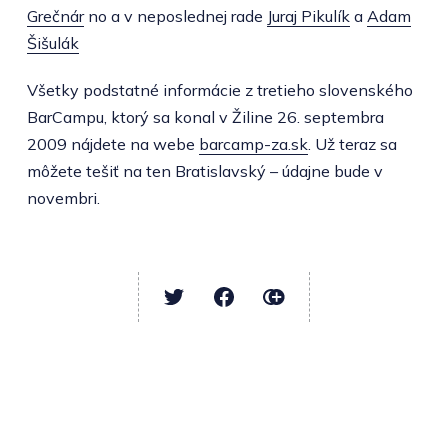
Grečnár
no a v neposlednej rade
Juraj Pikulík
a
Adam
Šišulák
Všetky podstatné informácie z tretieho slovenského
BarCampu, ktorý sa konal v Žiline 26. septembra
2009 nájdete na webe
barcamp-za.sk
. Už teraz sa
môžete tešiť na ten Bratislavský – údajne bude v
novembri.