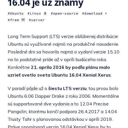
16.04 je už známy
Ubuntu
Linux 🐧
open-source
download ⬇️
free 🆓
server
Long Term Support (LTS) verzie obľúbenej distribúcie
Ubuntu sú využívané najmä na produkčné nasadenie.
Posledné dni sa hovorilo najmä o vydaní verzie 15.10
no to podstatné príde až v apríli budúceho roka.
Konkrétne
21. apríla 2016 by podľa plánu malo
uzrieť svetlo sveta Ubuntu 16.04 Xenial Xerus
.
V poradí pôjde už o
šiestu LTS verziu
, tou prvou bolo
Ubuntu 6.06 Dapper Drake z roku 2006. Momentálne
sú supportované dve vydania a to 12.04 Precise
Pangolin, ktorému končí podpora 26.4.2017 a 14.04
Trusty Tahr s planovanou odstávkou v apríli 2019.
Práve spomínaná verzia 16.04 Xenial Xerus by tu