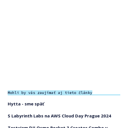
Mohli by vás zaujímať aj tieto články
Hytta - sme späť
S Labyrinth Labs na AWS Cloud Day Prague 2024
Testujem DJI Osmo Pocket 3 Creator Combo v