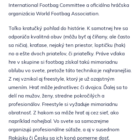
International Footbag Committee a oficiálna hráčska
organizácia World Footbag Association.
Toľko kratučký pohľad do histórie. K samotnej hre sa
odporúča kvalitná obuv (môžu byť aj číňany, ale často
sa ničia), kraťase, nejaký ten priestor, loptičku (hak)
no a ešte dvoch priateľov, či priateľky. Práve vďaka
hre v skupine si footbag získal takú mimoriadnu
obľubu vo svete, pretože táto technika je najhranejšia.
Z nej vznikol aj freestyle, ktorý je už ozajstným
umením. Hrať môže jednotlivec či dvojica. Ďalej sa to
delí na mužov, ženy, stredne pokročilých a
profesionálov. Freestyle si vyžaduje mimoriadnu
obratnosť. Z hakom sa môže hrať aj cez sieť, ako
napríklad nohejbal. Vo svete sa samozrejme
organizujú profesionálne súťaže, a aj v susednom
Rakúsku či Česku sa ich koná pomerne dosť.