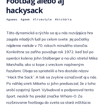
Footbag alebo aj
hackysack
games
geek
livestyle
história
Táto dynamická a rýchlo sa aj u nás rozvíjajúca hra
zaujala mladých ľudí po celom svete. Jej počiatky
nájdeme niekde v 70. rokoch minulého storočia.
Konkrétne sa zaňho považuje rok 1972, keď bol po
operácii kolena John Stalberger a na ulici stretol Mika
Marshalla, ako si kope z vreckom naplneným
fazuľami. Obaja sa spriatelili a hra dostala názov
“Hack the Sack”. A tak sa zvykne označovať aj u nás.
Po náhlej smrti Mikeho si John predsavzal, že z toho
urobí ozajstný šport. Vybudoval a podporoval tento
šport, neskôr ho predal značke Wham-O. Za
rozširovanie footbagu do sveta sa stará inštitúcia