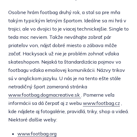
Osobne hrám footbag druhý rok, a stal sa pre mňa
takým typickým letným športom. Ideálne sa mi hrá v
trojici, ale vo dvojici to je viacej technickejšie. Single to
teda moc neviem. Takže neváhajte zobrať pár
priateľov von, nájsť dobré miesto a zábava môže
začať. Hackysack už nie je problém zohnať vďaka
skateshopom. Nejaká ta štandardizácia pojmov vo
footbagu vďaka emailovej komunikácii. Názvy trikov
sú v anglickom jazyku. U nás je na tento ešte stále
netradičný šport zameraná stránka
www.footbag.dogmacreative.sk
. Pomerne veľa
informácii sa dá čerpať aj z webu
www.footbag.cz
,
kde nájdete aj fotogalérie, pravidlá, triky, shop a videá.
Niektoré ďalšie weby:
www.footbag.org