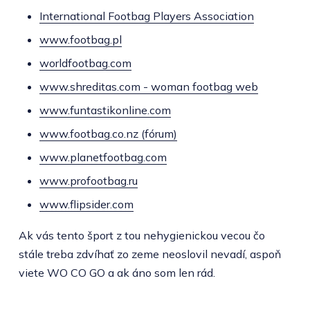
International Footbag Players Association
www.footbag.pl
worldfootbag.com
www.shreditas.com - woman footbag web
www.funtastikonline.com
www.footbag.co.nz (fórum)
www.planetfootbag.com
www.profootbag.ru
www.flipsider.com
Ak vás tento šport z tou nehygienickou vecou čo
stále treba zdvíhať zo zeme neoslovil nevadí, aspoň
viete WO CO GO a ak áno som len rád.