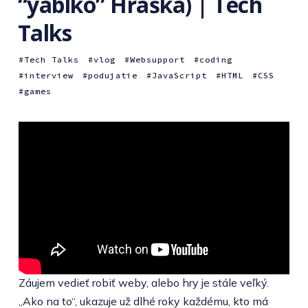
“yablko” Hraška) | Tech
Talks
Tech Talks
vlog
Websupport
coding
interview
podujatie
JavaScript
HTML
CSS
games
Záujem vedieť robiť weby, alebo hry je stále veľký.
„Ako na to“, ukazuje už dlhé roky každému, kto má