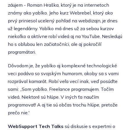
záujem - Roman Hraška, ktorý je na internetoch
známy ako yablko. Jeho kurz Webrebel, ktorý ako
prvý priniesol ucelený pohľad na webdizajn, je dnes
už legendárny. Yablko má dnes už za sebou kurzov
niekoľko a aktívne robí videá aj na YouTube. Nesledujú
ho s obľubou len začiatočníci, ale aj pokročilí
programátori.
Dôvodom je, že yablko aj komplexné technologické
veci podáva so svojským humorom, akoby sa s vami
rozprával kamarát. Robí veľa vecí inak, veď posúďte
sami: „Som yablko. Freelance programujem. Točím
videá. Niektoré sú hlúpe. V iných ťa naučím
programovať! A aj tie sú občas trochu hlúpe, pretože
prečo nie.“
WebSupport Tech Talks
sú diskusie s expertmi o