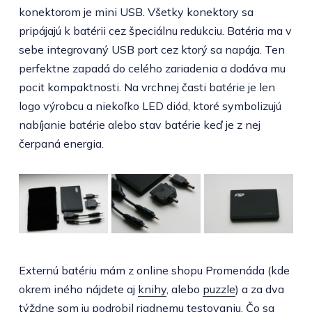
konektorom je mini USB. Všetky konektory sa
pripájajú k batérii cez špeciálnu redukciu. Batéria ma v
sebe integrovaný USB port cez ktorý sa napája. Ten
perfektne zapadá do celého zariadenia a dodáva mu
pocit kompaktnosti. Na vrchnej časti batérie je len
logo výrobcu a niekoľko LED diód, ktoré symbolizujú
nabíjanie batérie alebo stav batérie keď je z nej
čerpaná energia.
Externú batériu mám z online shopu Promenáda (kde
okrem iného nájdete aj
knihy
, alebo
puzzle
) a za dva
týždne som ju podrobil riadnemu testovaniu. Čo sa