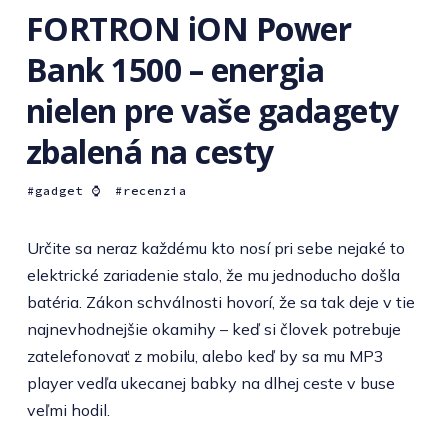
FORTRON iON Power
Bank 1500 – energia
nielen pre vaše gadagety
zbalená na cesty
gadget ⌚️
recenzia
Určite sa neraz každému kto nosí pri sebe nejaké to
elektrické zariadenie stalo, že mu jednoducho došla
batéria. Zákon schválnosti hovorí, že sa tak deje v tie
najnevhodnejšie okamihy – keď si človek potrebuje
zatelefonovať z mobilu, alebo keď by sa mu MP3
player vedľa ukecanej babky na dlhej ceste v buse
veľmi hodil.