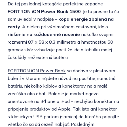
Do tej poslednej kategórie perfektne zapadne
FORTRON iON Power Bank 1500
. Je to presne to čo
som uviedol v nadpise –
kopa energie zbalená na
cesty
. A nielen pri výnimočnom cestovaní, ide o
riešenie na každodenné nosenie
nakoľko svojimi
rozmermi 87 x 58 x 8,3 milimetra a hmotnosťou 50
gramov skôr vzbudzuje pocit že ide o tabuľku malej
čokolády než externú batériu.
FORTRON iON Power Bank
sa dodáva v plastovom
balení v ktorom nájdete návod na použitie, samotnú
batériu, niekoľko káblov a konektorov no a malé
vrecúško ako obal. Balenie je marketingovo
orientované na iPhone a iPod – nechýba konektor na
pripojenie produktov od Apple. Tak isto ani konektor
s klasickým USB portom (samica) do ktorého pripojíte
všetko čo sa dá cezeň nabíjať. Posledným