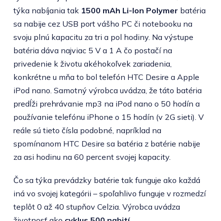
týka nabíjania tak
1500 mAh Li-Ion Polymer
batéria
sa nabije cez USB port vášho PC či notebooku na
svoju plnú kapacitu za tri a pol hodiny. Na výstupe
batéria dáva najviac 5 V a 1 A čo postačí na
privedenie k životu akéhokoľvek zariadenia,
konkrétne u mňa to bol telefón HTC Desire a Apple
iPod nano. Samotný výrobca uvádza, že táto batéria
predĺži prehrávanie mp3 na iPod nano o 50 hodín a
používanie telefónu iPhone o 15 hodín (v 2G sieti). V
reále sú tieto čísla podobné, napríklad na
spomínanom HTC Desire sa batéria z batérie nabije
za asi hodinu na 60 percent svojej kapacity.
Čo sa týka prevádzky batérie tak funguje ako každá
iná vo svojej kategórii – spoľahlivo funguje v rozmedzí
teplôt 0 až 40 stupňov Celzia. Výrobca uvádza
životnosť ako
cyklus 500 nabití
.