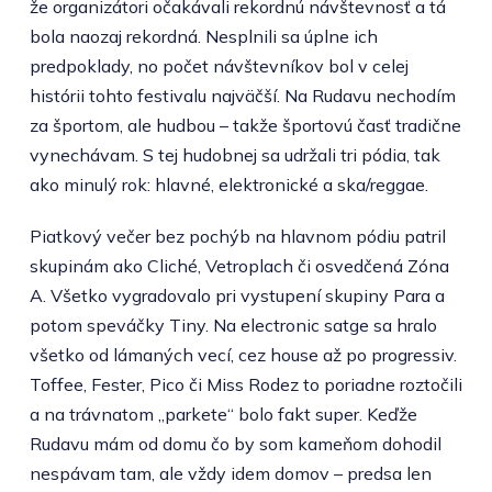
že organizátori očakávali rekordnú návštevnosť a tá
bola naozaj rekordná. Nesplnili sa úplne ich
predpoklady, no počet návštevníkov bol v celej
histórii tohto festivalu najväčší. Na Rudavu nechodím
za športom, ale hudbou – takže športovú časť tradične
vynechávam. S tej hudobnej sa udržali tri pódia, tak
ako minulý rok: hlavné, elektronické a ska/reggae.
Piatkový večer bez pochýb na hlavnom pódiu patril
skupinám ako Cliché, Vetroplach či osvedčená Zóna
A. Všetko vygradovalo pri vystupení skupiny Para a
potom speváčky Tiny. Na electronic satge sa hralo
všetko od lámaných vecí, cez house až po progressiv.
Toffee, Fester, Pico či Miss Rodez to poriadne roztočili
a na trávnatom „parkete“ bolo fakt super. Keďže
Rudavu mám od domu čo by som kameňom dohodil
nespávam tam, ale vždy idem domov – predsa len