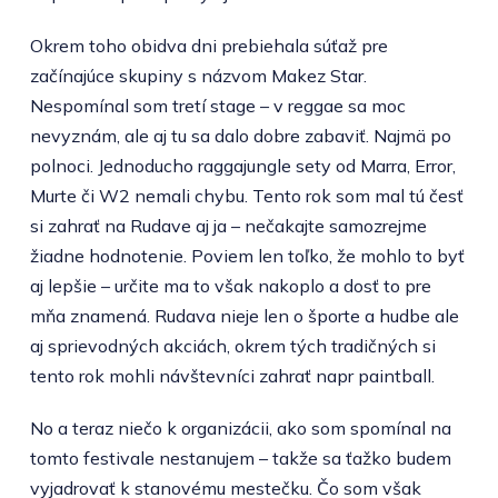
Okrem toho obidva dni prebiehala súťaž pre
začínajúce skupiny s názvom Makez Star.
Nespomínal som tretí stage – v reggae sa moc
nevyznám, ale aj tu sa dalo dobre zabaviť. Najmä po
polnoci. Jednoducho raggajungle sety od Marra, Error,
Murte či W2 nemali chybu. Tento rok som mal tú česť
si zahrať na Rudave aj ja – nečakajte samozrejme
žiadne hodnotenie. Poviem len toľko, že mohlo to byť
aj lepšie – určite ma to však nakoplo a dosť to pre
mňa znamená. Rudava nieje len o športe a hudbe ale
aj sprievodných akciách, okrem tých tradičných si
tento rok mohli návštevníci zahrať napr paintball.
No a teraz niečo k organizácii, ako som spomínal na
tomto festivale nestanujem – takže sa ťažko budem
vyjadrovať k stanovému mestečku. Čo som však