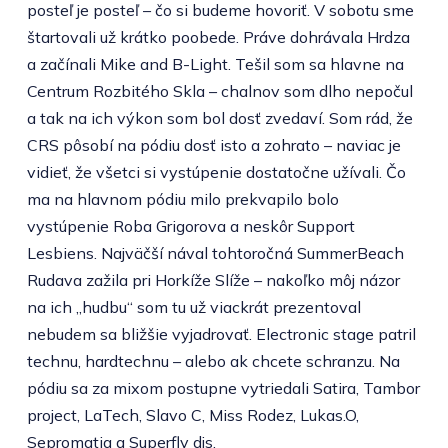
posteľ je posteľ – čo si budeme hovoriť. V sobotu sme
štartovali už krátko poobede. Práve dohrávala Hrdza
a začínali Mike and B-Light. Tešil som sa hlavne na
Centrum Rozbitého Skla – chalnov som dlho nepočul
a tak na ich výkon som bol dosť zvedaví. Som rád, že
CRS pôsobí na pódiu dosť isto a zohrato – naviac je
vidieť, že všetci si vystúpenie dostatočne užívali. Čo
ma na hlavnom pódiu milo prekvapilo bolo
vystúpenie Roba Grigorova a neskôr Support
Lesbiens. Najväčší nával tohtoročná SummerBeach
Rudava zažila pri Horkíže Slíže – nakoľko môj názor
na ich „hudbu“ som tu už viackrát prezentoval
nebudem sa bližšie vyjadrovať. Electronic stage patril
technu, hardtechnu – alebo ak chcete schranzu. Na
pódiu sa za mixom postupne vytriedali Satira, Tambor
project, LaTech, Slavo C, Miss Rodez, Lukas.O,
Sepromatiq a Superfly djs.