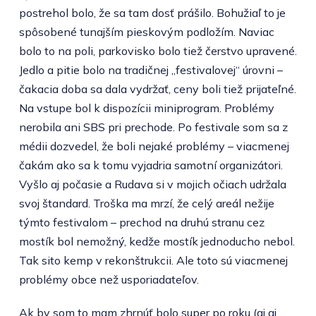
postrehol bolo, že sa tam dosť prášilo. Bohužiaľ to je
spôsobené tunajším pieskovým podložím. Naviac
bolo to na poli, parkovisko bolo tiež čerstvo upravené.
Jedlo a pitie bolo na tradičnej „festivalovej“ úrovni –
čakacia doba sa dala vydržať, ceny boli tiež prijateľné.
Na vstupe bol k dispozícii miniprogram. Problémy
nerobila ani SBS pri prechode. Po festivale som sa z
médii dozvedel, že boli nejaké problémy – viacmenej
čakám ako sa k tomu vyjadria samotní organizátori.
Vyšlo aj počasie a Rudava si v mojich očiach udržala
svoj štandard. Troška ma mrzí, že celý areál nežije
týmto festivalom – prechod na druhú stranu cez
mostík bol nemožný, kedže mostík jednoducho nebol.
Tak sito kemp v rekonštrukcii. Ale toto sú viacmenej
problémy obce než usporiadateľov.
Ak by som to mam zhrnúť bolo super po roku (aj aj